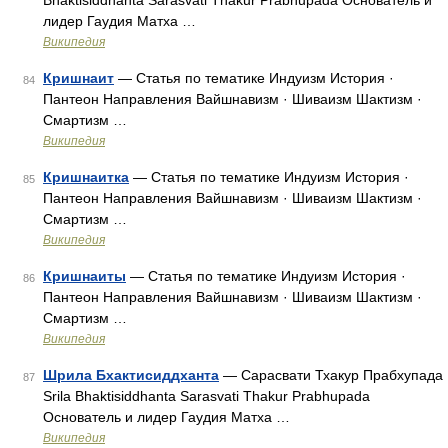
Bhaktisiddhanta Sarasvati Thakur Prabhupada Основатель и
лидер Гаудия Матха …
Википедия
Кришнаит
— Статья по тематике Индуизм История ·
84
Пантеон Направления Вайшнавизм · Шиваизм Шактизм ·
Смартизм …
Википедия
Кришнаитка
— Статья по тематике Индуизм История ·
85
Пантеон Направления Вайшнавизм · Шиваизм Шактизм ·
Смартизм …
Википедия
Кришнаиты
— Статья по тематике Индуизм История ·
86
Пантеон Направления Вайшнавизм · Шиваизм Шактизм ·
Смартизм …
Википедия
Шрила Бхактисиддханта
— Сарасвати Тхакур Прабхупада
87
Srila Bhaktisiddhanta Sarasvati Thakur Prabhupada
Основатель и лидер Гаудия Матха …
Википедия