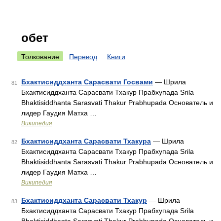
обет
Толкование
Перевод
Книги
Бхактисиддханта Сарасвати Госвами
— Шрила
81
Бхактисиддханта Сарасвати Тхакур Прабхупада Srila
Bhaktisiddhanta Sarasvati Thakur Prabhupada Основатель и
лидер Гаудия Матха …
Википедия
Бхактисиддханта Сарасвати Тхакура
— Шрила
82
Бхактисиддханта Сарасвати Тхакур Прабхупада Srila
Bhaktisiddhanta Sarasvati Thakur Prabhupada Основатель и
лидер Гаудия Матха …
Википедия
Бхактисиддханта Сарасвати Тхакур
— Шрила
83
Бхактисиддханта Сарасвати Тхакур Прабхупада Srila