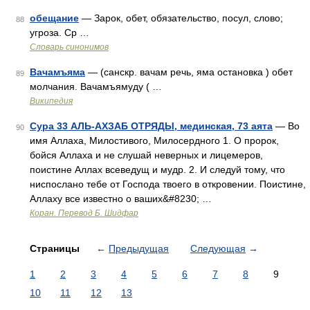
обещание
— Зарок, обет, обязательство, посул, слово;
88
угроза. Ср …
Словарь синонимов
Вачамъяма
— (санскр. вачам речь, яма остановка ) обет
89
молчания. Вачамъямуду ( …
Википедия
Сура 33 АЛЬ-АХЗАБ ОТРЯДЫ, мединская, 73 аята
— Во
90
имя Аллаха, Милостивого, Милосердного 1. О пророк,
бойся Аллаха и не слушай неверных и лицемеров,
поистине Аллах всеведущ и мудр. 2. И следуй тому, что
ниспослано тебе от Господа твоего в откровении. Поистине,
Аллаху все известно о ваших&#8230; …
Коран. Перевод Б. Шидфар
Страницы
←
Предыдущая
Следующая
→
1
2
3
4
5
6
7
8
9
10
11
12
13